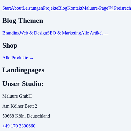
Start
About
Leistungen
Projekte
Blog
Kontakt
Maluure-Page™ Preisrech
Blog-Themen
Branding
Web & Design
SEO & Marketing
Alle Artikel
→
Shop
Alle Produkte
→
Landingpages
Unser Studio:
Maluure GmbH
Am Kölner Brett 2
50668 Köln, Deutschland
+49 170 3300660