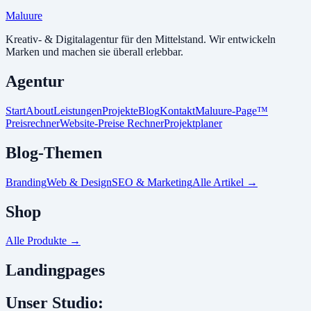
Maluure
Kreativ- & Digitalagentur für den Mittelstand. Wir entwickeln
Marken und machen sie überall erlebbar.
Agentur
Start
About
Leistungen
Projekte
Blog
Kontakt
Maluure-Page™
Preisrechner
Website-Preise Rechner
Projektplaner
Blog-Themen
Branding
Web & Design
SEO & Marketing
Alle Artikel
→
Shop
Alle Produkte
→
Landingpages
Unser Studio: