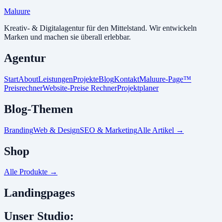
Maluure
Kreativ- & Digitalagentur für den Mittelstand. Wir entwickeln
Marken und machen sie überall erlebbar.
Agentur
Start
About
Leistungen
Projekte
Blog
Kontakt
Maluure-Page™
Preisrechner
Website-Preise Rechner
Projektplaner
Blog-Themen
Branding
Web & Design
SEO & Marketing
Alle Artikel
→
Shop
Alle Produkte
→
Landingpages
Unser Studio: